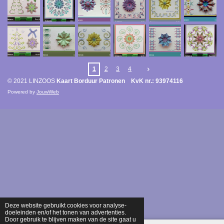
1
2
3
4
© 2021 LINZOOS
Kaart Borduur Patronen KvK nr.: 93974116
Powered by
JouwWeb
Deze website gebruikt cookies voor analyse-
doeleinden en/of het tonen van advertenties.
Door gebruik te blijven maken van de site gaat u