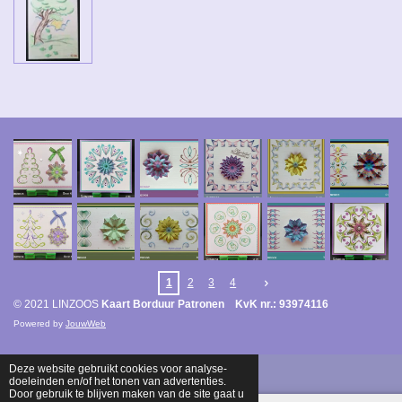
1
2
3
4
© 2021 LINZOOS
Kaart Borduur Patronen KvK nr.: 93974116
Powered by
JouwWeb
Deze website gebruikt cookies voor analyse-
doeleinden en/of het tonen van advertenties.
Door gebruik te blijven maken van de site gaat u