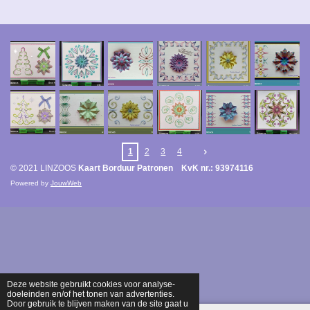
1
2
3
4
© 2021 LINZOOS
Kaart Borduur Patronen KvK nr.: 93974116
Powered by
JouwWeb
Deze website gebruikt cookies voor analyse-
doeleinden en/of het tonen van advertenties.
Door gebruik te blijven maken van de site gaat u