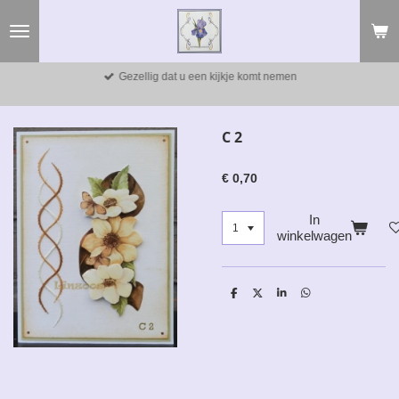
Ga
direct
naar
de
Gezellig dat u een kijkje komt nemen
hoofdinhoud
C 2
€ 0,70
In
winkelwagen
D
D
S
D
e
e
h
e
l
e
a
l
e
l
r
e
n
e
n