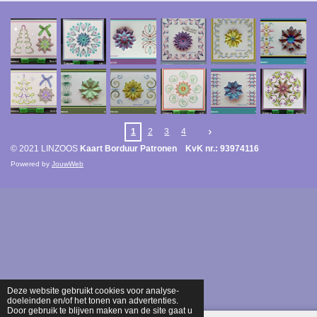
1
2
3
4
© 2021 LINZOOS
Kaart Borduur Patronen KvK nr.: 93974116
Powered by
JouwWeb
Deze website gebruikt cookies voor analyse-
doeleinden en/of het tonen van advertenties.
Door gebruik te blijven maken van de site gaat u