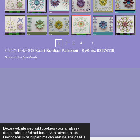
1
2
3
4
© 2021 LINZOOS
Kaart Borduur Patronen KvK nr.: 93974116
Powered by
JouwWeb
Deze website gebruikt cookies voor analyse-
doeleinden en/of het tonen van advertenties.
Door gebruik te blijven maken van de site gaat u