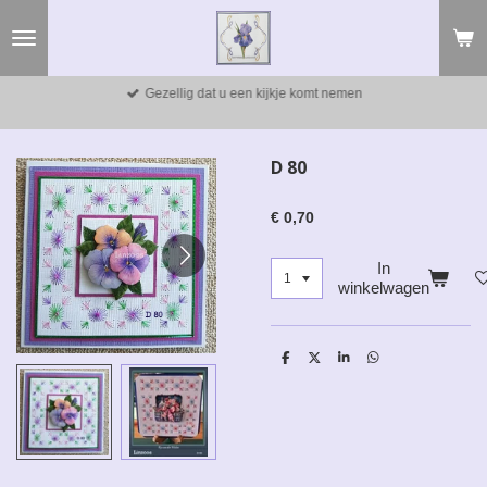
Ga
direct
naar
de
Gezellig dat u een kijkje komt nemen
hoofdinhoud
D 80
€ 0,70
In
winkelwagen
D
D
S
D
e
e
h
e
l
e
a
l
e
l
r
e
n
e
n