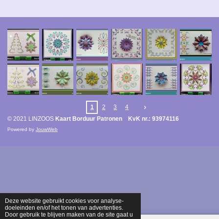
1
2
3
4
© 2021 LINZOOS
Kaart Borduur Patronen KvK nr.: 93974116
Powered by
JouwWeb
Deze website gebruikt cookies voor analyse-
doeleinden en/of het tonen van advertenties.
Door gebruik te blijven maken van de site gaat u