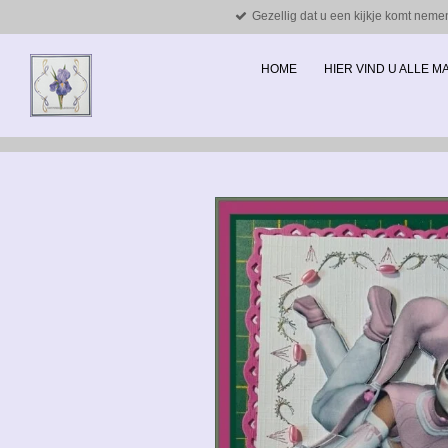
Gezellig dat u een kijkje komt neme
Ga
direct
naar
HOME
HIER VIND U ALLE 
de
hoofdinhoud