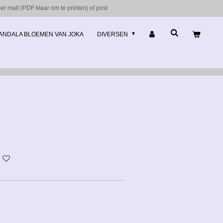
r mail (PDF klaar om te printen) of post
ANDALA BLOEMEN VAN JOKA
DIVERSEN