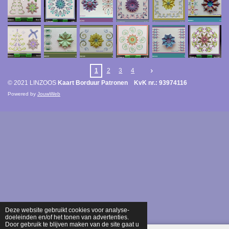
1
2
3
4
© 2021 LINZOOS
Kaart Borduur Patronen KvK nr.: 93974116
Powered by
JouwWeb
Deze website gebruikt cookies voor analyse-
doeleinden en/of het tonen van advertenties.
Door gebruik te blijven maken van de site gaat u