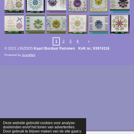
1
2
3
4
© 2021 LINZOOS
Kaart Borduur Patronen KvK nr.: 93974116
Powered by
JouwWeb
Deze website gebruikt cookies voor analyse-
doeleinden en/of het tonen van advertenties.
Door gebruik te blijven maken van de site gaat u