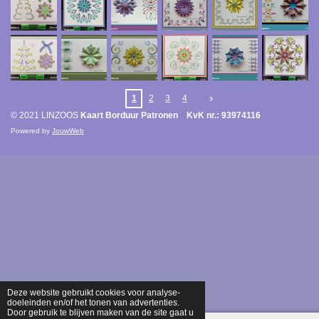
1
2
3
4
© 2021 LINZOOS
Kaart Borduur Patronen KvK nr.: 93974116
Powered by
JouwWeb
Deze website gebruikt cookies voor analyse-
doeleinden en/of het tonen van advertenties.
Door gebruik te blijven maken van de site gaat u