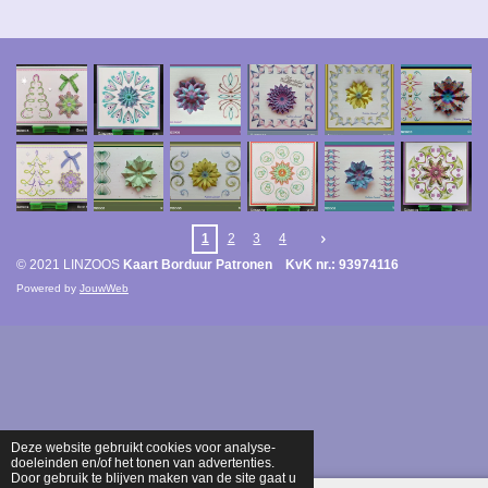
1
2
3
4
© 2021 LINZOOS
Kaart Borduur Patronen KvK nr.: 93974116
Powered by
JouwWeb
Deze website gebruikt cookies voor analyse-
doeleinden en/of het tonen van advertenties.
Door gebruik te blijven maken van de site gaat u