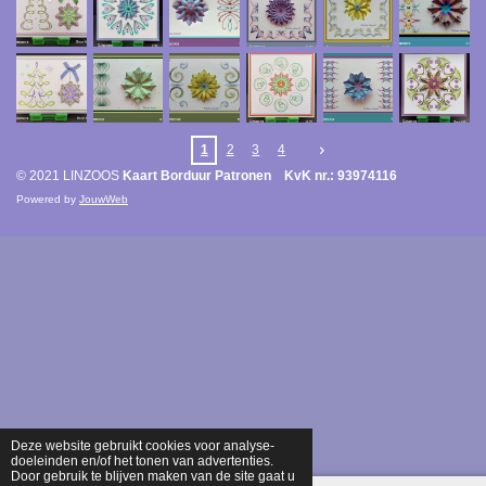
1
2
3
4
© 2021 LINZOOS
Kaart Borduur Patronen KvK nr.: 93974116
Powered by
JouwWeb
Deze website gebruikt cookies voor analyse-
doeleinden en/of het tonen van advertenties.
Door gebruik te blijven maken van de site gaat u