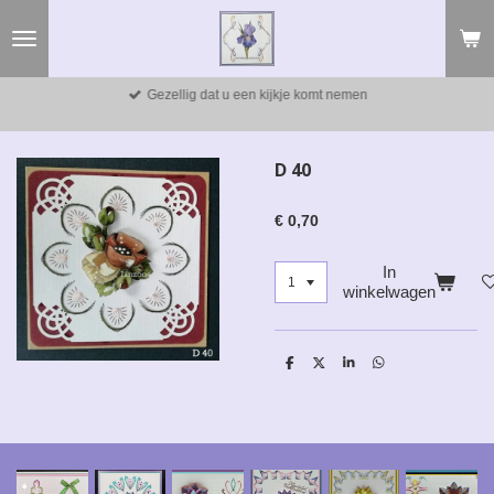
Ga
direct
naar
de
Gezellig dat u een kijkje komt nemen
hoofdinhoud
D 40
€ 0,70
In
winkelwagen
D
D
S
D
e
e
h
e
l
e
a
l
e
l
r
e
n
e
n