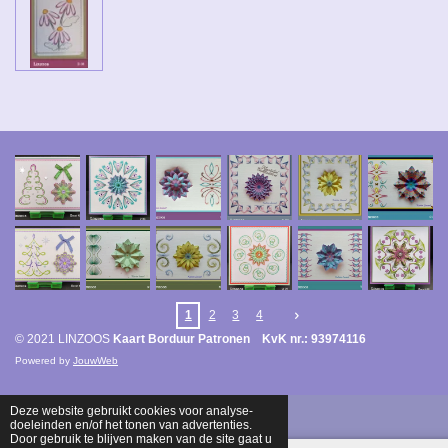
1
2
3
4
© 2021 LINZOOS
Kaart Borduur Patronen KvK nr.: 93974116
Powered by
JouwWeb
Deze website gebruikt cookies voor analyse-
doeleinden en/of het tonen van advertenties.
Door gebruik te blijven maken van de site gaat u