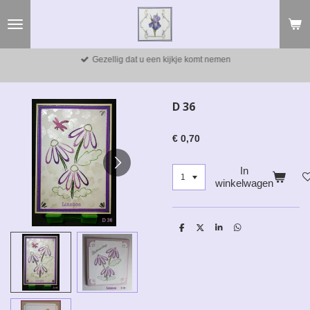
Ga
direct
naar
de
Gezellig dat u een kijkje komt nemen
hoofdinhoud
D 36
€ 0,70
In
winkelwagen
D
D
S
D
e
e
h
e
l
e
a
l
e
l
r
e
n
e
n