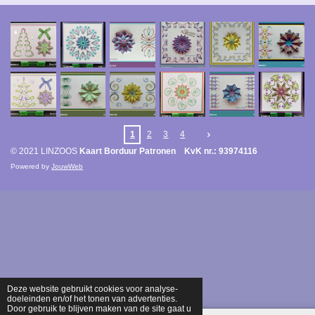
1
2
3
4
© 2021 LINZOOS
Kaart Borduur Patronen KvK nr.: 93974116
Powered by
JouwWeb
Deze website gebruikt cookies voor analyse-
doeleinden en/of het tonen van advertenties.
Door gebruik te blijven maken van de site gaat u