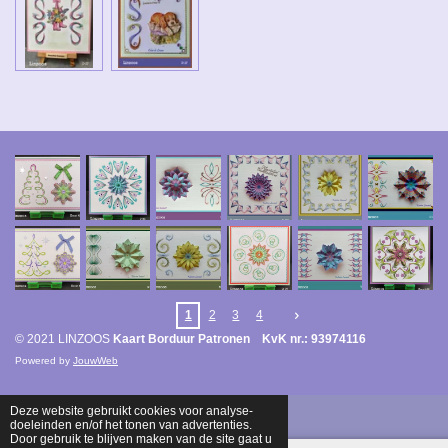
1
2
3
4
© 2021 LINZOOS
Kaart Borduur Patronen KvK nr.: 93974116
Powered by
JouwWeb
Deze website gebruikt cookies voor analyse-
doeleinden en/of het tonen van advertenties.
Door gebruik te blijven maken van de site gaat u