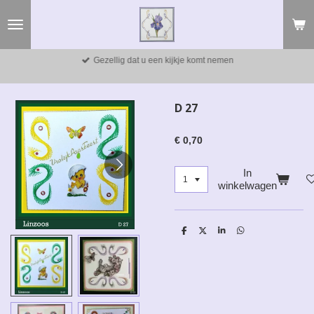
Ga
direct
naar
de
Gezellig dat u een kijkje komt nemen
hoofdinhoud
D 27
€ 0,70
In
winkelwagen
D
D
S
D
e
e
h
e
l
e
a
l
e
l
r
e
n
e
n