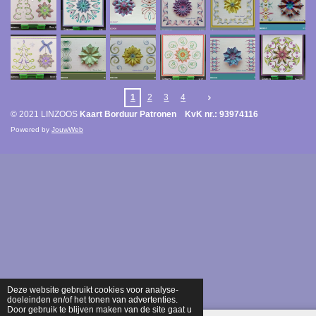
1
2
3
4
© 2021 LINZOOS
Kaart Borduur Patronen KvK nr.: 93974116
Powered by
JouwWeb
Deze website gebruikt cookies voor analyse-
doeleinden en/of het tonen van advertenties.
Door gebruik te blijven maken van de site gaat u