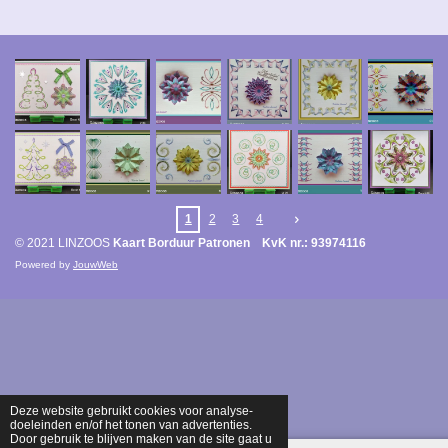
1
2
3
4
© 2021 LINZOOS
Kaart Borduur Patronen KvK nr.: 93974116
Powered by
JouwWeb
Deze website gebruikt cookies voor analyse-
doeleinden en/of het tonen van advertenties.
Door gebruik te blijven maken van de site gaat u