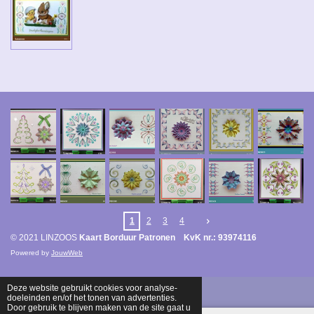
1
2
3
4
© 2021 LINZOOS
Kaart Borduur Patronen KvK nr.: 93974116
Powered by
JouwWeb
Deze website gebruikt cookies voor analyse-
doeleinden en/of het tonen van advertenties.
Door gebruik te blijven maken van de site gaat u