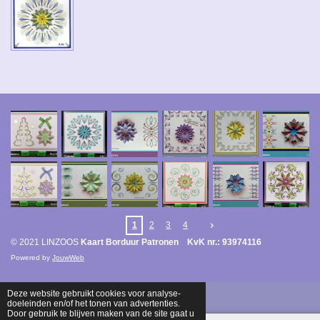
1
2
3
4
© 2021 LINZOOS
Kaart Borduur Patronen KvK nr.: 93974116
Powered by
JouwWeb
Deze website gebruikt cookies voor analyse-
doeleinden en/of het tonen van advertenties.
Door gebruik te blijven maken van de site gaat u