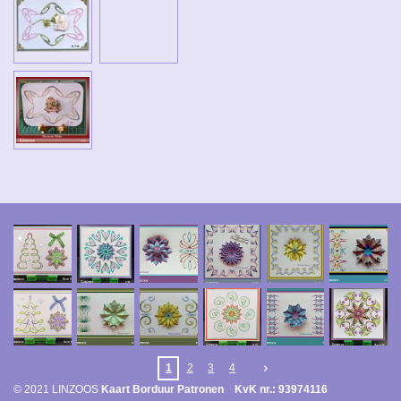
1
2
3
4
© 2021 LINZOOS
Kaart Borduur Patronen KvK nr.: 93974116