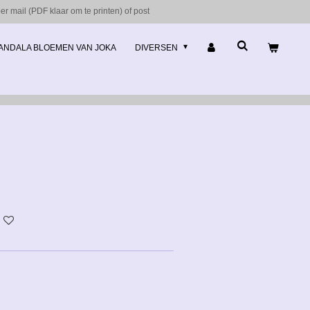
r mail (PDF klaar om te printen) of post
ANDALA BLOEMEN VAN JOKA
DIVERSEN