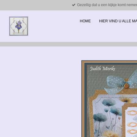
Gezellig dat u een kijkje komt neme
Ga
direct
naar
HOME
HIER VIND U ALLE 
de
hoofdinhoud