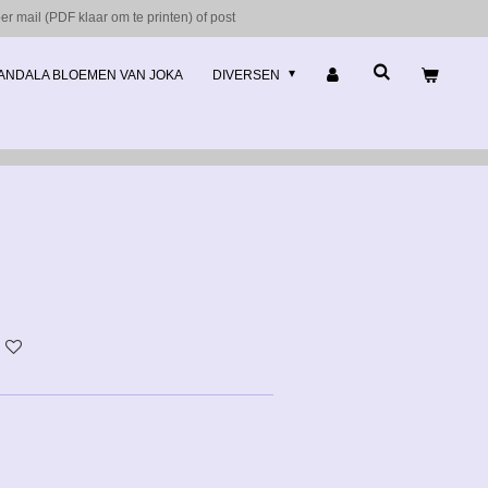
r mail (PDF klaar om te printen) of post
ANDALA BLOEMEN VAN JOKA
DIVERSEN