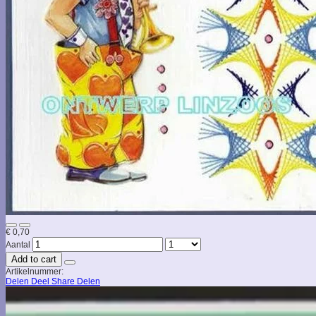
€ 0,70
Aantal
Add to cart
Artikelnummer:
Delen
Deel
Share
Delen