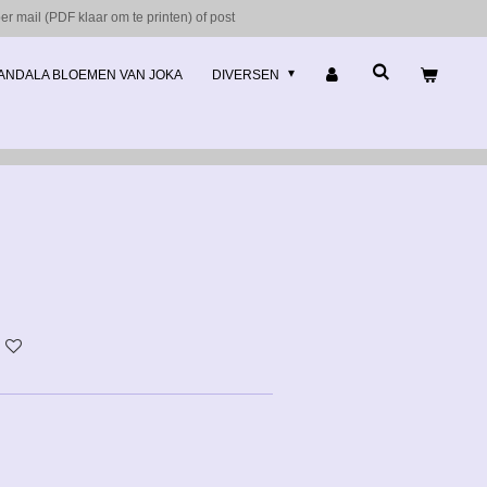
r mail (PDF klaar om te printen) of post
ANDALA BLOEMEN VAN JOKA
DIVERSEN