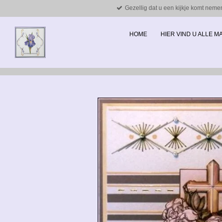
Gezellig dat u een kijkje komt neme
Ga
direct
naar
HOME
HIER VIND U ALLE 
de
hoofdinhoud