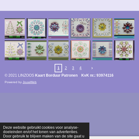
1
2
3
4
© 2021 LINZOOS
Kaart Borduur Patronen KvK nr.: 93974116
Powered by
JouwWeb
Deze website gebruikt cookies voor analyse-
doeleinden en/of het tonen van advertenties.
Door gebruik te blijven maken van de site gaat u