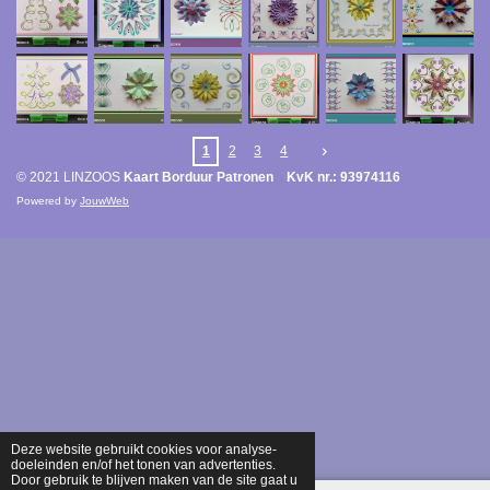
1
2
3
4
© 2021 LINZOOS
Kaart Borduur Patronen KvK nr.: 93974116
Powered by
JouwWeb
Deze website gebruikt cookies voor analyse-
doeleinden en/of het tonen van advertenties.
Door gebruik te blijven maken van de site gaat u