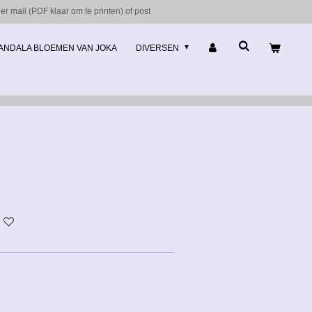
r mail (PDF klaar om te printen) of post
ANDALA BLOEMEN VAN JOKA
DIVERSEN