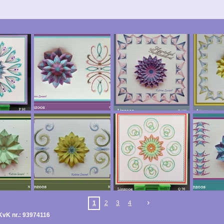
1
2
3
4
vK nr.: 93974116