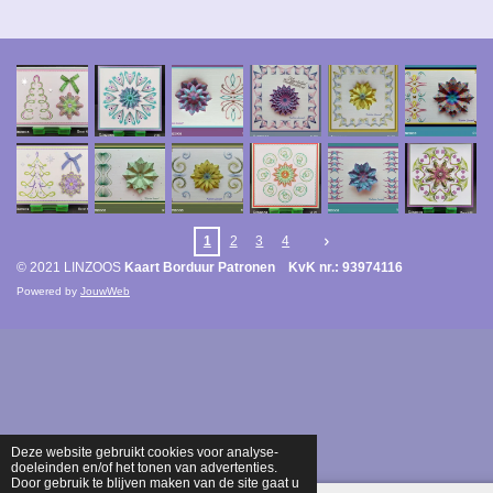
1
2
3
4
© 2021 LINZOOS
Kaart Borduur Patronen KvK nr.: 93974116
Powered by
JouwWeb
Deze website gebruikt cookies voor analyse-
doeleinden en/of het tonen van advertenties.
Door gebruik te blijven maken van de site gaat u