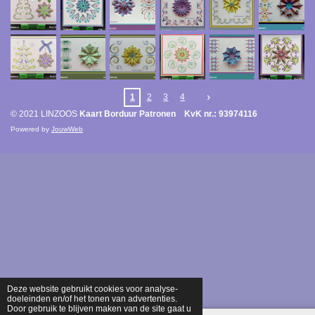
1
2
3
4
© 2021 LINZOOS
Kaart Borduur Patronen KvK nr.: 93974116
Powered by
JouwWeb
Deze website gebruikt cookies voor analyse-
doeleinden en/of het tonen van advertenties.
Door gebruik te blijven maken van de site gaat u