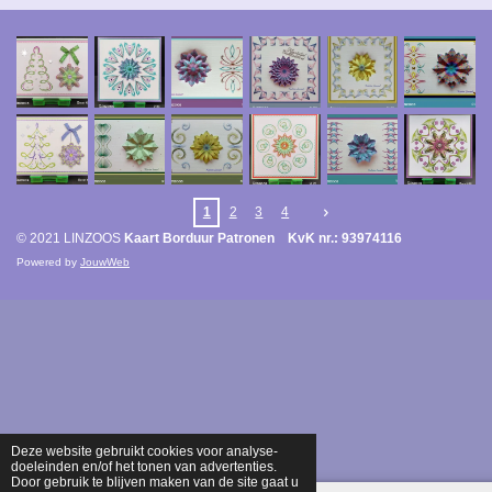
1
2
3
4
© 2021 LINZOOS
Kaart Borduur Patronen KvK nr.: 93974116
Powered by
JouwWeb
Deze website gebruikt cookies voor analyse-
doeleinden en/of het tonen van advertenties.
Door gebruik te blijven maken van de site gaat u