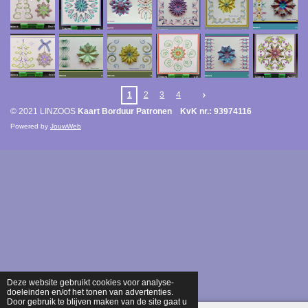
1
2
3
4
© 2021 LINZOOS
Kaart Borduur Patronen KvK nr.: 93974116
Powered by
JouwWeb
Deze website gebruikt cookies voor analyse-
doeleinden en/of het tonen van advertenties.
Door gebruik te blijven maken van de site gaat u