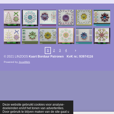
1
2
3
4
© 2021 LINZOOS
Kaart Borduur Patronen KvK nr.: 93974116
Powered by
JouwWeb
Deze website gebruikt cookies voor analyse-
doeleinden en/of het tonen van advertenties.
Door gebruik te blijven maken van de site gaat u