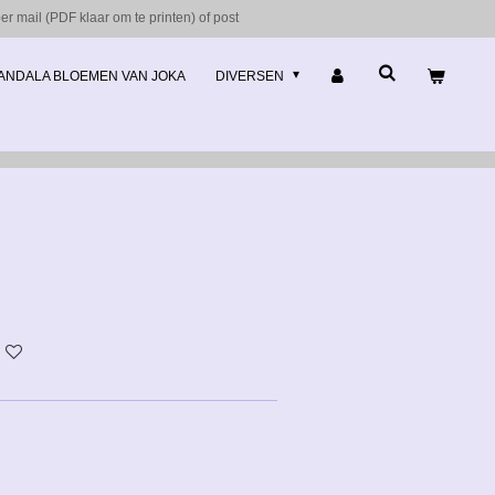
r mail (PDF klaar om te printen) of post
ANDALA BLOEMEN VAN JOKA
DIVERSEN