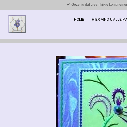
Gezellig dat u een kijkje komt neme
Ga
direct
naar
HOME
HIER VIND U ALLE 
de
hoofdinhoud