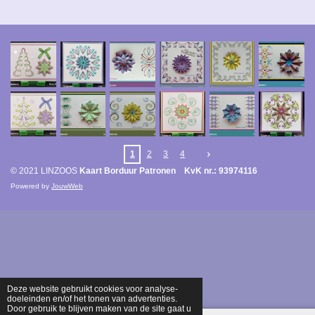
1
2
3
4
© 2021 LINZOOS
Kaart Borduur Patronen KvK nr.: 93974116
Powered by
JouwWeb
Deze website gebruikt cookies voor analyse-
doeleinden en/of het tonen van advertenties.
Door gebruik te blijven maken van de site gaat u