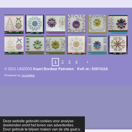
1
2
3
4
© 2021 LINZOOS
Kaart Borduur Patronen KvK nr.: 93974116
Powered by
JouwWeb
Deze website gebruikt cookies voor analyse-
doeleinden en/of het tonen van advertenties.
Door gebruik te blijven maken van de site gaat u