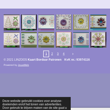
1
2
3
4
© 2021 LINZOOS
Kaart Borduur Patronen KvK nr.: 93974116
Powered by
JouwWeb
Deze website gebruikt cookies voor analyse-
doeleinden en/of het tonen van advertenties.
Door gebruik te blijven maken van de site gaat u