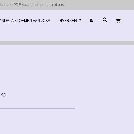
r mail (PDF klaar om te printen) of post
ANDALA BLOEMEN VAN JOKA
DIVERSEN