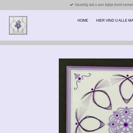
Gezellig dat u een kijkje komt neme
Ga
direct
naar
HOME
HIER VIND U ALLE 
de
hoofdinhoud