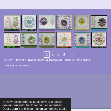
1
2
3
4
© 2021 LINZOOS
Kaart Borduur Patronen KvK nr.: 93974116
Powered by
JouwWeb
Deze website gebruikt cookies voor analyse-
doeleinden en/of het tonen van advertenties.
Door gebruik te blijven maken van de site gaat u