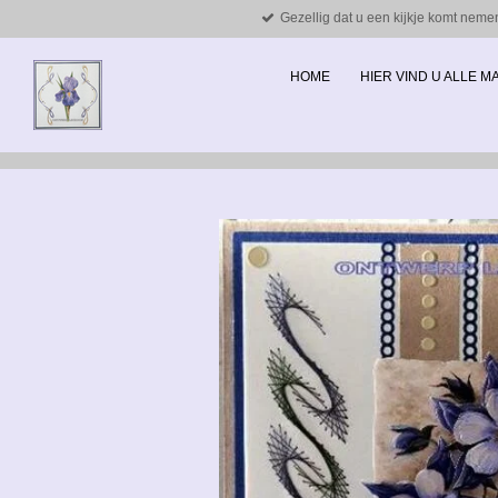
Gezellig dat u een kijkje komt neme
Ga
direct
naar
HOME
HIER VIND U ALLE 
de
hoofdinhoud