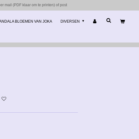
r mail (PDF klaar om te printen) of post
ANDALA BLOEMEN VAN JOKA
DIVERSEN