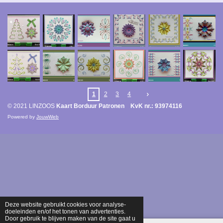
1
2
3
4
© 2021 LINZOOS
Kaart Borduur Patronen KvK nr.: 93974116
Powered by
JouwWeb
Deze website gebruikt cookies voor analyse-
doeleinden en/of het tonen van advertenties.
Door gebruik te blijven maken van de site gaat u