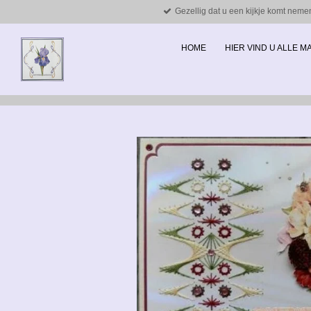
Gezellig dat u een kijkje komt neme
Ga
direct
naar
HOME
HIER VIND U ALLE 
de
hoofdinhoud