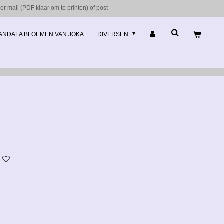
r mail (PDF klaar om te printen) of post
ANDALA BLOEMEN VAN JOKA
DIVERSEN