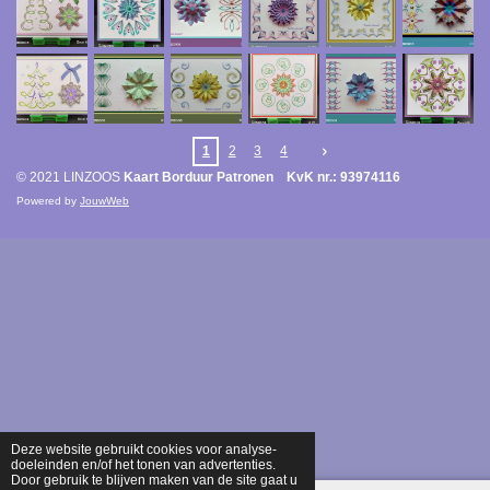
1
2
3
4
© 2021 LINZOOS
Kaart Borduur Patronen KvK nr.: 93974116
Powered by
JouwWeb
Deze website gebruikt cookies voor analyse-
doeleinden en/of het tonen van advertenties.
Door gebruik te blijven maken van de site gaat u