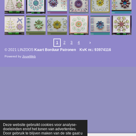
1
2
3
4
© 2021 LINZOOS
Kaart Borduur Patronen KvK nr.: 93974116
Powered by
JouwWeb
Deze website gebruikt cookies voor analyse-
doeleinden en/of het tonen van advertenties.
Door gebruik te blijven maken van de site gaat u