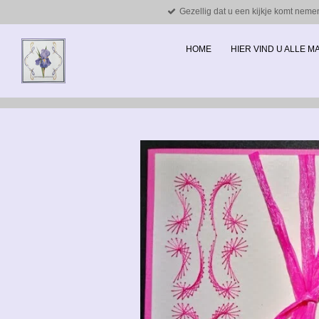
Gezellig dat u een kijkje komt neme
Ga
direct
naar
HOME
HIER VIND U ALLE 
de
hoofdinhoud