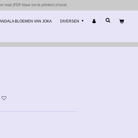
r mail (PDF klaar om te printen) of post
ANDALA BLOEMEN VAN JOKA
DIVERSEN