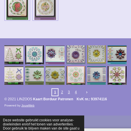
1
2
3
4
© 2021 LINZOOS
Kaart Borduur Patronen KvK nr.: 93974116
Powered by
JouwWeb
Deze website gebruikt cookies voor analyse-
doeleinden en/of het tonen van advertenties.
Door gebruik te blijven maken van de site gaat u