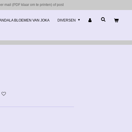
r mail (PDF klaar om te printen) of post
ANDALA BLOEMEN VAN JOKA
DIVERSEN