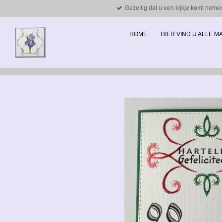
Gezellig dat u een kijkje komt neme
Ga
direct
naar
HOME
HIER VIND U ALLE 
de
hoofdinhoud