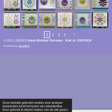
1
2
3
4
© 2021 LINZOOS
Kaart Borduur Patronen KvK nr.: 93974116
Powered by
JouwWeb
Deze website gebruikt cookies voor analyse-
doeleinden en/of het tonen van advertenties.
Door gebruik te blijven maken van de site gaat u