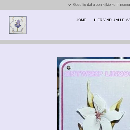
Gezellig dat u een kijkje komt neme
Ga
direct
naar
HOME
HIER VIND U ALLE 
de
hoofdinhoud