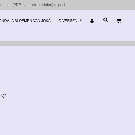
r mail (PDF klaar om te printen) of post
ANDALA BLOEMEN VAN JOKA
DIVERSEN