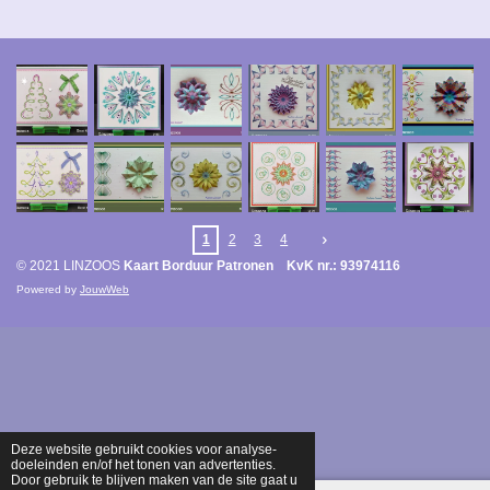
1
2
3
4
© 2021 LINZOOS
Kaart Borduur Patronen KvK nr.: 93974116
Powered by
JouwWeb
Deze website gebruikt cookies voor analyse-
doeleinden en/of het tonen van advertenties.
Door gebruik te blijven maken van de site gaat u