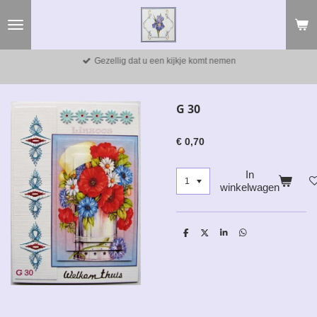
Ga
direct
naar
de
Gezellig dat u een kijkje komt nemen
hoofdinhoud
G 30
€ 0,70
In
winkelwagen
D
D
S
D
e
e
h
e
l
e
a
l
e
l
r
e
n
e
n