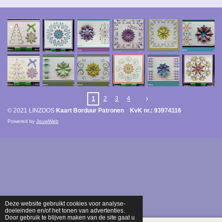
1
2
3
4
© 2021 LINZOOS
Kaart Borduur Patronen KvK nr.: 93974116
Powered by
JouwWeb
Deze website gebruikt cookies voor analyse-
doeleinden en/of het tonen van advertenties.
Door gebruik te blijven maken van de site gaat u